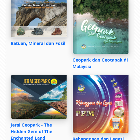
Batuan, Mineral dan Fosil
Geopark dan Geotapak di
Malaysia
Jerai Geopark - The
Hidden Gem of The
Enchanted Land
Kebanggaan dan Legasi